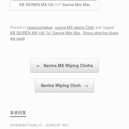
KB SEIREN MX-100 7×7 Savina Mini Max
Posted in
cleanroomwiper
,
savina MX wiping Cloth
and tagged
KB SEIREN MX-100 7x7 Savina Mini Max
,
Since ultra-fine fibers
are used
.
Post navigation
←
Savina MX Wiping Cloths
Savina Wiping Cloth
→
发表回复
您的邮箱地址不会被公开。
必填项已用
*
标注