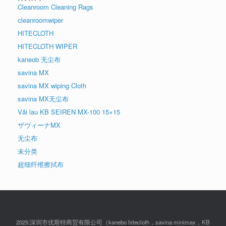
Cleanroom Cleaning Rags
cleanroomwiper
HITECLOTH
HITECLOTH WIPER
kaneob 无尘布
savina MX
savina MX wiping Cloth
savina MX无尘布
Vải lau KB SEIREN MX-100 15×15
ザヴィーナMX
无尘布
未分类
超细纤维擦拭布
2025:深圳市优斯特商贸有限公司（kanebo hitecloth，savina minimax，KB