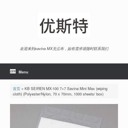
Skip
to
content
欢迎来到savina MX无尘布，如有需求请随时联系我们
Menu
首页
»
KB SEIREN MX-100 7×7 Savina Mini Max (wiping
cloth) (Polyester/Nylon, 70 x 70mm, 1000 sheets/ box)