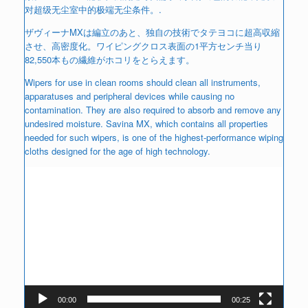
对超级无尘室中的极端无尘条件。.
ザヴィーナMXは編立のあと、独自の技術でタテヨコに超高収縮
させ、高密度化。ワイピングクロス表面の1平方センチ当り
82,550本もの繊維がホコリをとらえます。
Wipers for use in clean rooms should clean all instruments,
apparatuses and peripheral devices while causing no
contamination. They are also required to absorb and remove any
undesired moisture. Savina MX, which contains all properties
needed for such wipers, is one of the highest-performance wiping
cloths designed for the age of high technology.
视
频
播
放
器
00:00
00:25