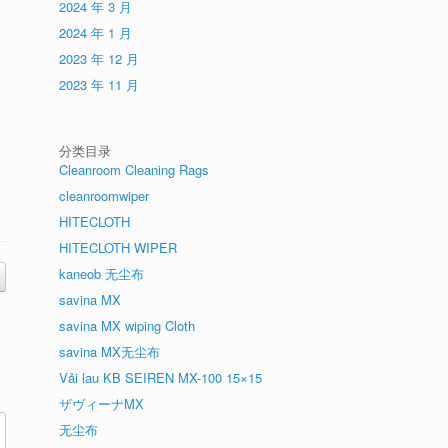
2024 年 3 月
2024 年 1 月
2023 年 12 月
2023 年 11 月
分类目录
Cleanroom Cleaning Rags
cleanroomwiper
HITECLOTH
HITECLOTH WIPER
kaneob 无尘布
savina MX
savina MX wiping Cloth
savina MX无尘布
Vải lau KB SEIREN MX-100 15×15
ザヴィーナMX
无尘布