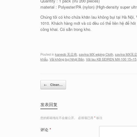
Quantity : 1 pack (Iru 200 pieces)
material : Polyester/PA (nylon) (High-density super ultra
Chúng tôi có kho chứa khăn lau không bụi tại Hà N
1010. Khách hàng mới và cũ đều có thể liên hệ để hỏi
công khai. Có sẵn trong kho.
Posted in
kaneob 无尘布
,
savina MX wiping Cloth
,
savina MX无
khẩu
,
Vải không bụi Nhật Bản
,
Vải lau KB SEIREN MX-100 15×15
Post navigation
←
Clean…
发表回复
您的邮箱地址不会被公开。
必填项已用
*
标注
评论
*