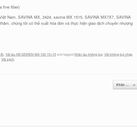
 fine fiber)
ội, Việt Nam, SAVINA MX, 2424, savina MX 1515, SAVINA MX7X7, SAVINA
 thăm, chúng tôi có thể xuất hóa đơn và thực hiện giao dịch chuyển nhượng
尘布
,
Vải lau KB SEIREN MX-100 15×15
and tagged
Khăn lau không bụi
,
Vải không bụi nhập
,
Vải sạch
.
Khăn …
→