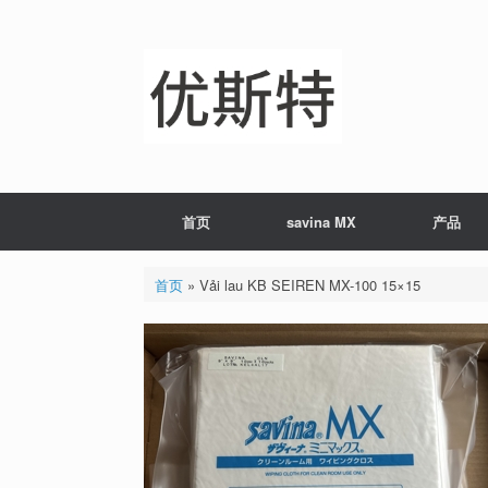
Skip
to
content
首页
savina MX
产品
首页
»
Vải lau KB SEIREN MX-100 15×15