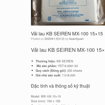
Vải lau KB SEIREN MX-100 15×15
Posted on
2025年1月21日
by
Guanliyuan
Vải lau KB SEIREN MX-100 15
Thương hiệu:
KB SEIREN
Mã sản phẩm:
YST-
9-3061-03
Quy cách (Đóng gói):
200 sheets
Giá nhà sản xuất:
7,018,000
Đặc tính và thông số kỹ thuật
Model: MX-100 15×15
Size (mm): 150 x 150