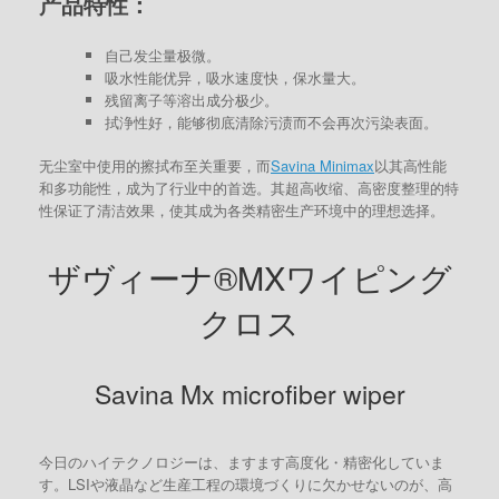
产品特性：
自己发尘量极微。
吸水性能优异，吸水速度快，保水量大。
残留离子等溶出成分极少。
拭浄性好，能够彻底清除污渍而不会再次污染表面。
无尘室中使用的擦拭布至关重要，而
Savina Minimax
以其高性能
和多功能性，成为了行业中的首选。其超高收缩、高密度整理的特
性保证了清洁效果，使其成为各类精密生产环境中的理想选择。
ザヴィーナ®MXワイピング
クロス
Savina Mx microfiber wiper
今日のハイテクノロジーは、ますます高度化・精密化していま
す。LSIや液晶など生産工程の環境づくりに欠かせないのが、高