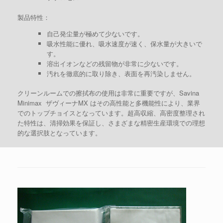
製品特性：
自己発尘量が極めて少ないです。
吸水性能に優れ、吸水速度が速く、保水量が大きいで
す。
溶出イオンなどの残留物が非常に少ないです。
汚れを徹底的に取り除き、表面を再汚染しません。
クリーンルームでの擦拭布の使用は非常に重要ですが、Savina
Minimax ザヴィーナMX はその高性能と多機能性により、業界
でのトップチョイスとなっています。超高収縮、高密度整理され
た特性は、清掃効果を保証し、さまざまな精密生産環境での理想
的な選択肢となっています。