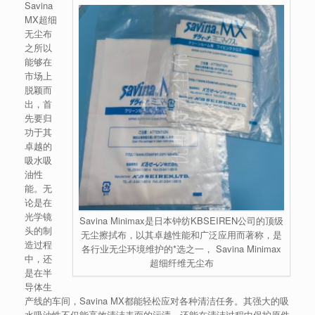
Savina
MX超细
无尘布
之所以
能够在
市场上
脱颖而
出，首
先要归
功于其
卓越的
吸水吸
油性
能。无
论是在
光学镜
Savina Minimax是日本钟纺KBSEIREN公司的顶级
头的制
无尘擦拭布，以其卓越性能和广泛应用而著称，是
造过程
各行业无尘环境维护的*选之一， Savina Minimax
中，还
超细纤维无尘布
是在半
导体生
产线的车间，Savina MX都能轻松应对各种清洁任务。其强大的吸
水吸油性不仅能高效清洁表面的污渍，还能在清洁过程中保护原件