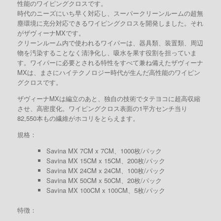
性能のワイピングクロスです。
時代のニーズにいち早く対応し、スーパークリーンルームの超無
塵環境に充分対応できるワイピングクロスを開発しました。それ
がザヴィーナMXです。
クリーンルーム内で使われるワイパーは、器具類、装置類、周辺
物を汚染することなく清浄化し、吸水を果す役割を担っていま
す。ワイパーに必要とされる特性をすべて兼ね備えたザヴィーナ
MXは、まさにハイテクノロジー時代が生んだ高性能のワイピン
グクロスです。
ザヴィーナMXは編立のあと、独自の技術でタテヨコに超高収縮
させ、高密度化。ワイピングクロス表面の1平方センチ当り
82,550本もの繊維がホコリをとらえます。
規格：
Savina MX 7CM x 7CM、1000枚/パック
Savina MX 15CM x 15CM、200枚/パック
Savina MX 24CM x 24CM、100枚/パック
Savina MX 50CM x 50CM、20枚/パック
Savina MX 100CM x 100CM、5枚/パック
特徴：