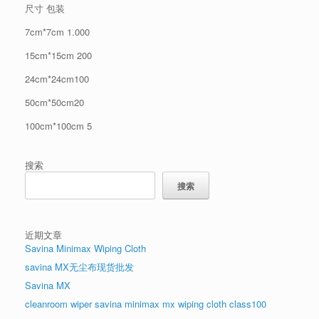
尺寸 包装
7cm*7cm 1.000
15cm*15cm 200
24cm*24cm100
50cm*50cm20
100cm*100cm 5
搜索
搜索
近期文章
Savina Minimax Wiping Cloth
savina MX无尘布现货批发
Savina MX
cleanroom wiper savina minimax mx wiping cloth class100