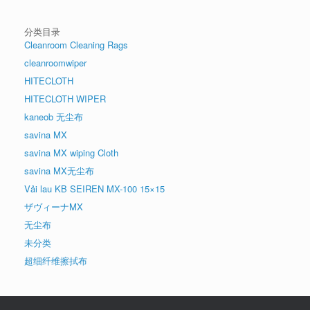
分类目录
Cleanroom Cleaning Rags
cleanroomwiper
HITECLOTH
HITECLOTH WIPER
kaneob 无尘布
savina MX
savina MX wiping Cloth
savina MX无尘布
Vải lau KB SEIREN MX-100 15×15
ザヴィーナMX
无尘布
未分类
超细纤维擦拭布